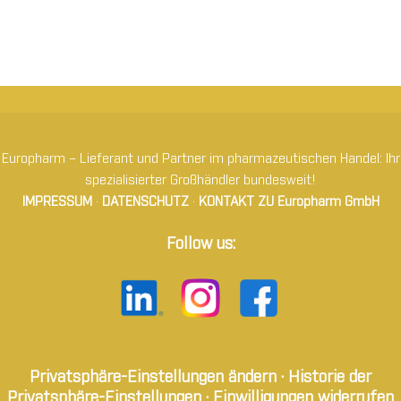
Europharm – Lieferant und Partner im pharmazeutischen Handel: Ihr
spezialisierter Großhändler bundesweit!
IMPRESSUM
·
DATENSCHUTZ
·
KONTAKT ZU Europharm GmbH
Follow us:
Privatsphäre-Einstellungen ändern
·
Historie der
Privatsphäre-Einstellungen
·
Einwilligungen widerrufen